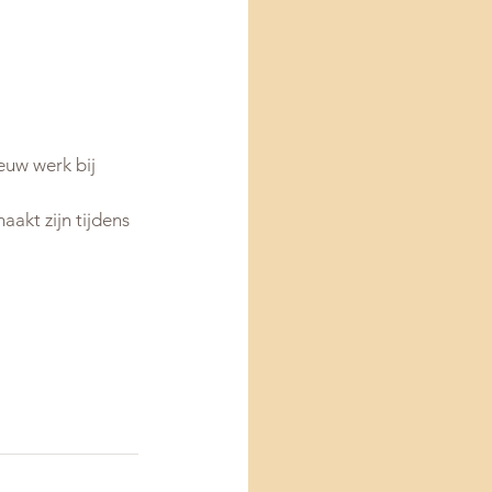
euw werk bij 
akt zijn tijdens 