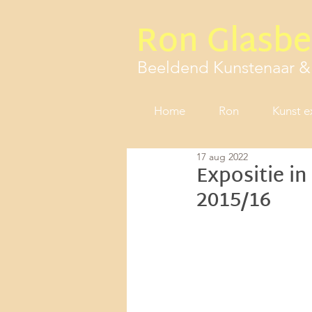
Ron Glasb
Beeldend Kunstenaar &
Home
Ron
Kunst e
17 aug 2022
Expositie in
2015/16