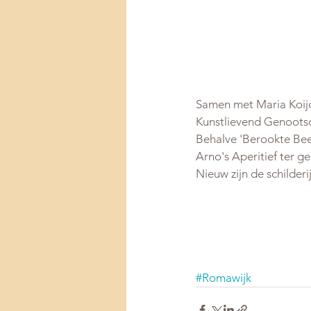
Samen met Maria Koijc
Kunstlievend Genootsc
Behalve 'Berookte Bee
Arno's Aperitief ter g
Nieuw zijn de schilderi
#Romawijk