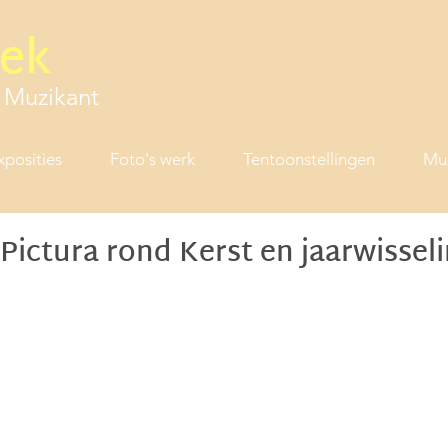
eek
 Muzikant
xposities
Foto's werk
Tentoonstellingen
Mu
 Pictura rond Kerst en jaarwissel