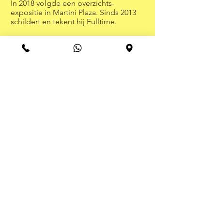
In 2018 volgde een overzichts-
expositie in Martini Plaza. Sinds 2013
schildert en tekent hij Fulltime.
Vanaf 2017 speelt 'HET BLAUWE UUR',
met Ron op de Contrabas, regelmatig
Balkan-/Gipsy- en Europese muziek in
café's, kleine zalen en op festivals.
Voor recentere tentoonstellingen,
projecten en optredens verwijs ik
graag naar de betreffende koppen in
het menu bovenaan.
Als muzikant speelde hij met Harry
Jekkers Folk en met Harry Niehof.
Ron speelt vanaf eind jaren zeventig
in de elektrische folkband Rave-On.
Daarna speelt hij vanaf 1997 onder
meer in de uiterst populaire groep Los
Bomberos.