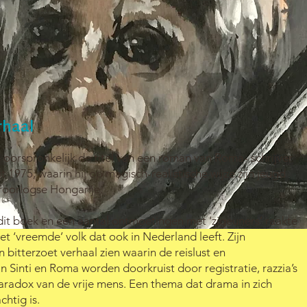
rhaal
 oorspronkelijk de titel van een roman van Roma- schrijver
 1975, waarin hij op magisch-realistische wijze zijn jeugd
oroorlogse Hongarije.
dit boek en een aantal ontmoetingen met ‘zigeuners’ raakte
t ‘vreemde’ volk dat ook in Nederland leeft. Zijn
n bitterzoet verhaal zien waarin de reislust en
n Sinti en Roma worden doorkruist door registratie, razzia’s
aradox van de vrije mens. Een thema dat drama in zich
htig is.