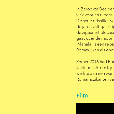
In Berookte Beelden
vlak voor en tijdens
De serie grisailles
de jaren vijftig/zest
de zigeunerholocaust
gaat over de naoorlo
'Mahala' is een rec
Romawijken als ond
Zomer 2016 had Ron
Cultuur in Brno/Tsje
werkte aan een wand
Romamuzikanten van
Film