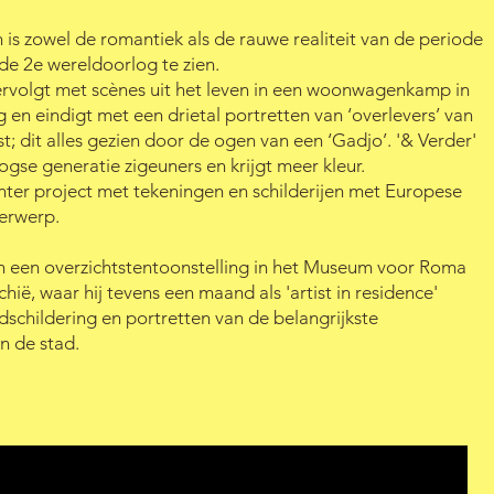
 is zowel de romantiek als de rauwe realiteit van de periode
 de 2e wereldoorlog te zien.
 vervolgt met scènes uit het leven in een woonwagenkamp in
ig en eindigt met een drietal portretten van ‘overlevers’ van
; dit alles gezien door de ogen van een ‘Gadjo’. '& Verder'
gse generatie zigeuners en krijgt meer kleur.
enter project met tekeningen en schilderijen met Europese
erwerp.
 een overzichtstentoonstelling in het Museum voor Roma
chië, waar hij tevens een maand als 'artist in residence'
schildering en portretten van de belangrijkste
 de stad.