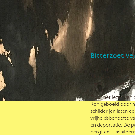
Bitterzoet ve
Berookte Beelden is
Menyhért Lakatos uit
beschrijft in het vo
Door het lezen van 
Ron geboeid door he
schilderijen laten ee
vrijheidsbehoefte va
en deportatie. De p
bergt en… schilderac